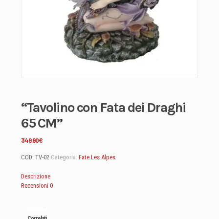
“Tavolino con Fata dei Draghi
65 CM”
349,90
€
COD:
TV-02
Categoria:
Fate Les Alpes
Descrizione
Recensioni
0
Correlati