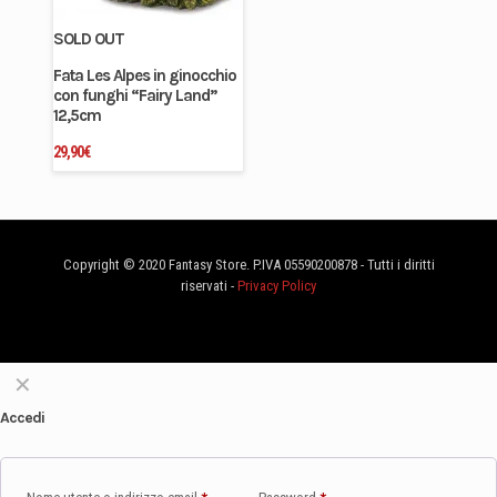
SOLD OUT
Fata Les Alpes in ginocchio
con funghi “Fairy Land”
12,5cm
29,90
€
Copyright © 2020 Fantasy Store. P.IVA 05590200878 - Tutti i diritti
riservati -
Privacy Policy
✕
Accedi