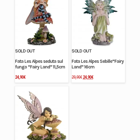
SOLD OUT
SOLD OUT
Fata Les Alpes seduta sul
Fata Les Alpes Sebille“Fairy
fungo “Fairy Land” 11,5cm
Land” 16cm
Il
Il
24,90
€
29,90
€
24,90
€
prezzo
prezzo
originale
attuale
era:
è:
29,90€.
24,90€.