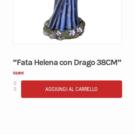
“Fata Helena con Drago 38CM”
59,90
€
AGGIUNGI AL CARRELLO
"Fata
Helena
con
Drago
38CM"
quantità